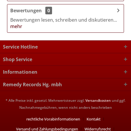
Bewertungen
0
Bewertungen lesen, schreiben und diskutieren...
mehr
Service Hotline
Shop Service
Informationen
Remedy Records Hg. mbh
* Alle Preise inkl. gesetzl. Mehrwertsteuer zzgl.
Versandkosten
und ggf.
Nachnahmegebühren, wenn nicht anders beschrieben
rechtliche Vorabinformationen
Kontakt
Versand und Zahlungsbedingungen
Widerrufsrecht