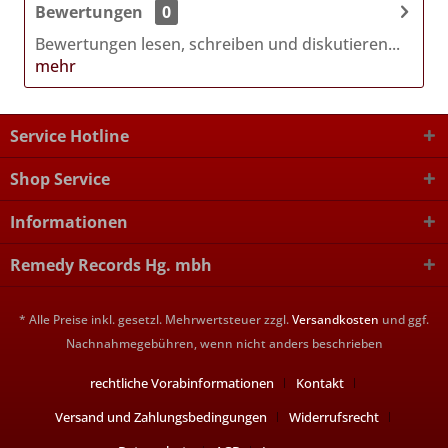
Bewertungen
0
Bewertungen lesen, schreiben und diskutieren...
mehr
Service Hotline
Shop Service
Informationen
Remedy Records Hg. mbh
* Alle Preise inkl. gesetzl. Mehrwertsteuer zzgl.
Versandkosten
und ggf.
Nachnahmegebühren, wenn nicht anders beschrieben
rechtliche Vorabinformationen
Kontakt
Versand und Zahlungsbedingungen
Widerrufsrecht