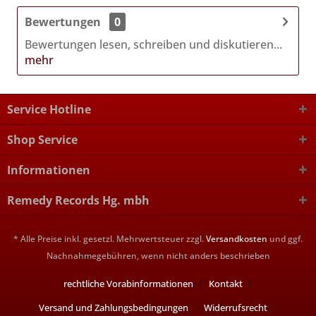
Bewertungen
0
Bewertungen lesen, schreiben und diskutieren...
mehr
Service Hotline
Shop Service
Informationen
Remedy Records Hg. mbh
* Alle Preise inkl. gesetzl. Mehrwertsteuer zzgl.
Versandkosten
und ggf.
Nachnahmegebühren, wenn nicht anders beschrieben
rechtliche Vorabinformationen
Kontakt
Versand und Zahlungsbedingungen
Widerrufsrecht