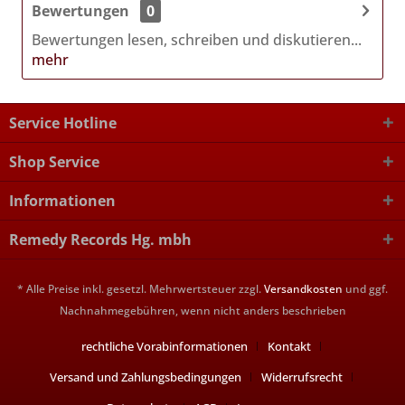
Bewertungen
0
Bewertungen lesen, schreiben und diskutieren...
mehr
Service Hotline
Shop Service
Informationen
Remedy Records Hg. mbh
* Alle Preise inkl. gesetzl. Mehrwertsteuer zzgl.
Versandkosten
und ggf.
Nachnahmegebühren, wenn nicht anders beschrieben
rechtliche Vorabinformationen
Kontakt
Versand und Zahlungsbedingungen
Widerrufsrecht