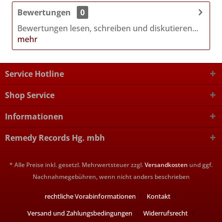
Bewertungen
0
Bewertungen lesen, schreiben und diskutieren...
mehr
Service Hotline
Shop Service
Informationen
Remedy Records Hg. mbh
* Alle Preise inkl. gesetzl. Mehrwertsteuer zzgl.
Versandkosten
und ggf.
Nachnahmegebühren, wenn nicht anders beschrieben
rechtliche Vorabinformationen
Kontakt
Versand und Zahlungsbedingungen
Widerrufsrecht