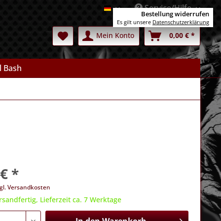
Service/Hilfe
Deutsch
Bestellung widerrufen
Es gilt unsere
Datenschutzerklärung
Mein Konto
0,00 € *
l Bash
€ *
gl. Versandkosten
rsandfertig, Lieferzeit ca. 7 Werktage