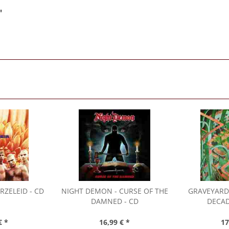
"
RZELEID - CD
NIGHT DEMON
- CURSE OF THE
GRAVEYARD
DAMNED - CD
DECAD
€ *
16,99 € *
17