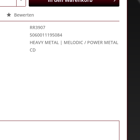
In den
Warenkorb
Bewerten
RR3907
5060011195084
HEAVY METAL | MELODIC / POWER METAL
CD