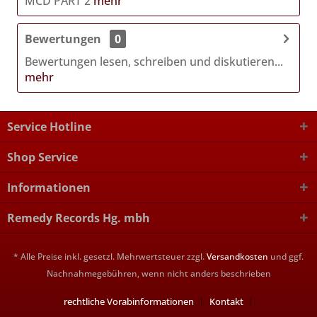
MCD PART 2
mehr
Bewertungen
0
Bewertungen lesen, schreiben und diskutieren...
mehr
Service Hotline
Shop Service
Informationen
Remedy Records Hg. mbh
* Alle Preise inkl. gesetzl. Mehrwertsteuer zzgl.
Versandkosten
und ggf.
Nachnahmegebühren, wenn nicht anders beschrieben
rechtliche Vorabinformationen
Kontakt