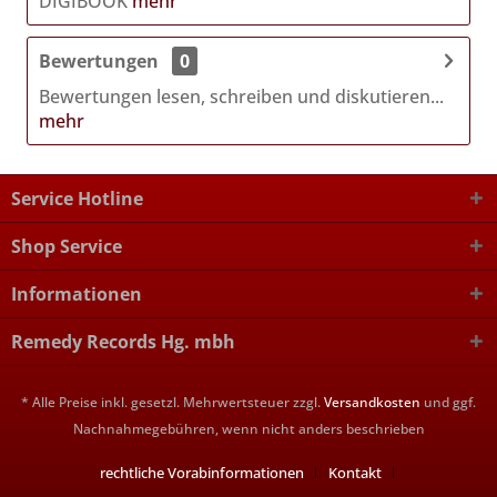
DIGIBOOK
mehr
Bewertungen
0
Bewertungen lesen, schreiben und diskutieren...
mehr
Service Hotline
Shop Service
Informationen
Remedy Records Hg. mbh
* Alle Preise inkl. gesetzl. Mehrwertsteuer zzgl.
Versandkosten
und ggf.
Nachnahmegebühren, wenn nicht anders beschrieben
rechtliche Vorabinformationen
Kontakt