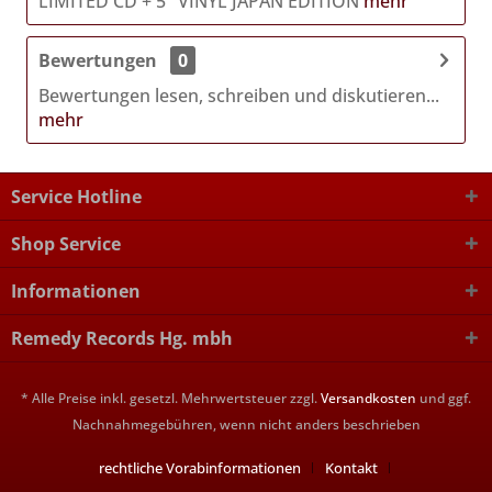
LIMITED CD + 5" VINYL JAPAN EDITION
mehr
Bewertungen
0
Bewertungen lesen, schreiben und diskutieren...
mehr
Service Hotline
Shop Service
Informationen
Remedy Records Hg. mbh
* Alle Preise inkl. gesetzl. Mehrwertsteuer zzgl.
Versandkosten
und ggf.
Nachnahmegebühren, wenn nicht anders beschrieben
rechtliche Vorabinformationen
Kontakt