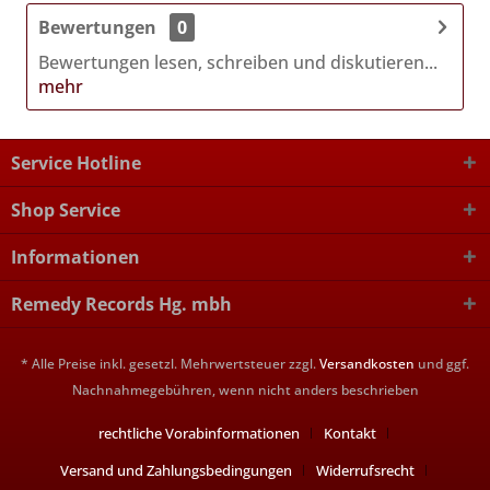
Bewertungen
0
Bewertungen lesen, schreiben und diskutieren...
mehr
Service Hotline
Shop Service
Informationen
Remedy Records Hg. mbh
* Alle Preise inkl. gesetzl. Mehrwertsteuer zzgl.
Versandkosten
und ggf.
Nachnahmegebühren, wenn nicht anders beschrieben
rechtliche Vorabinformationen
Kontakt
Versand und Zahlungsbedingungen
Widerrufsrecht