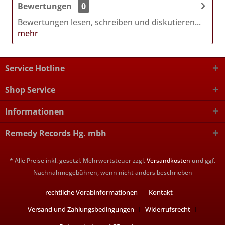
Bewertungen
0
Bewertungen lesen, schreiben und diskutieren...
mehr
Service Hotline
Shop Service
Informationen
Remedy Records Hg. mbh
* Alle Preise inkl. gesetzl. Mehrwertsteuer zzgl.
Versandkosten
und ggf.
Nachnahmegebühren, wenn nicht anders beschrieben
rechtliche Vorabinformationen
Kontakt
Versand und Zahlungsbedingungen
Widerrufsrecht