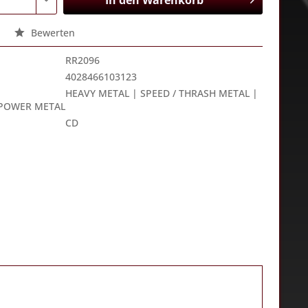
In den
Warenkorb
Bewerten
RR2096
4028466103123
HEAVY METAL | SPEED / THRASH METAL |
 POWER METAL
CD