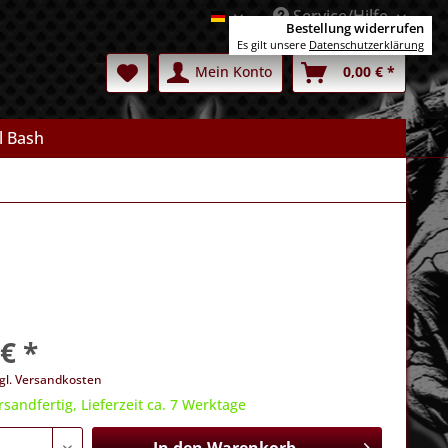
Service/Hilfe
Deutsch
Bestellung widerrufen
Es gilt unsere
Datenschutzerklärung
Mein Konto
0,00 € *
l Bash
€ *
gl. Versandkosten
rsandfertig, Lieferzeit ca. 7 Werktage