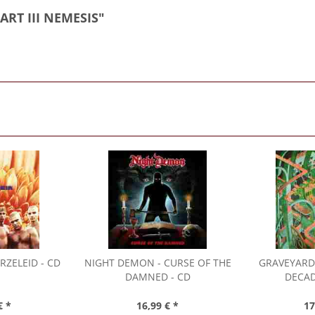
ART III NEMESIS"
RZELEID - CD
NIGHT DEMON
- CURSE OF THE
GRAVEYARD
DAMNED - CD
DECAD
€ *
16,99 € *
17