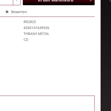
In den
Warenkorb
Bewerten
RR2825
4260141649926
THRASH METAL
CD