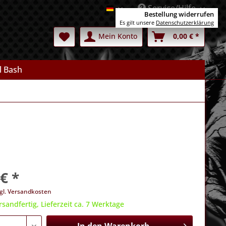
Service/Hilfe
Deutsch
Bestellung widerrufen
Es gilt unsere
Datenschutzerklärung
Mein Konto
0,00 € *
l Bash
€ *
gl. Versandkosten
rsandfertig, Lieferzeit ca. 7 Werktage