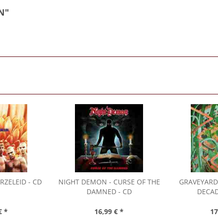
N"
RZELEID - CD
NIGHT DEMON
- CURSE OF THE
GRAVEYARD
DAMNED - CD
DECAD
€ *
16,99 € *
17