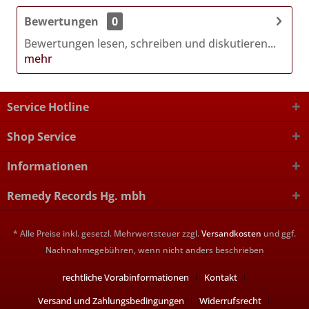
Bewertungen
0
Bewertungen lesen, schreiben und diskutieren...
mehr
Service Hotline
Shop Service
Informationen
Remedy Records Hg. mbh
* Alle Preise inkl. gesetzl. Mehrwertsteuer zzgl.
Versandkosten
und ggf.
Nachnahmegebühren, wenn nicht anders beschrieben
rechtliche Vorabinformationen
Kontakt
Versand und Zahlungsbedingungen
Widerrufsrecht