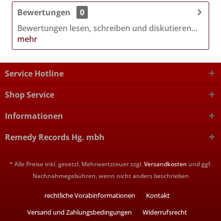
Bewertungen
0
Bewertungen lesen, schreiben und diskutieren...
mehr
Service Hotline
Shop Service
Informationen
Remedy Records Hg. mbh
* Alle Preise inkl. gesetzl. Mehrwertsteuer zzgl.
Versandkosten
und ggf.
Nachnahmegebühren, wenn nicht anders beschrieben
rechtliche Vorabinformationen
Kontakt
Versand und Zahlungsbedingungen
Widerrufsrecht