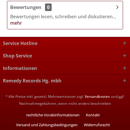
Bewertungen
0
Bewertungen lesen, schreiben und diskutieren...
mehr
Service Hotline
Shop Service
Informationen
Remedy Records Hg. mbh
* Alle Preise inkl. gesetzl. Mehrwertsteuer zzgl.
Versandkosten
und ggf.
Nachnahmegebühren, wenn nicht anders beschrieben
rechtliche Vorabinformationen
Kontakt
Versand und Zahlungsbedingungen
Widerrufsrecht