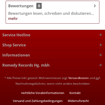
Bewertungen
0
Bewertungen lesen, schreiben und diskutieren...
mehr
Service Hotline
Shop Service
Informationen
Remedy Records Hg. mbh
* Alle Preise inkl. gesetzl. Mehrwertsteuer zzgl.
Versandkosten
und ggf.
Nachnahmegebühren, wenn nicht anders beschrieben
rechtliche Vorabinformationen
Kontakt
Versand und Zahlungsbedingungen
Widerrufsrecht