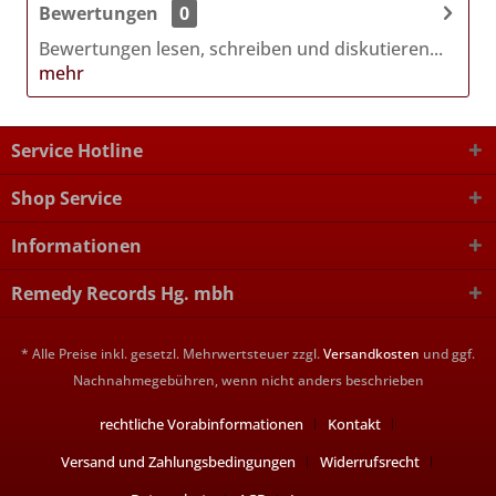
Bewertungen
0
Bewertungen lesen, schreiben und diskutieren...
mehr
Service Hotline
Shop Service
Informationen
Remedy Records Hg. mbh
* Alle Preise inkl. gesetzl. Mehrwertsteuer zzgl.
Versandkosten
und ggf.
Nachnahmegebühren, wenn nicht anders beschrieben
rechtliche Vorabinformationen
Kontakt
Versand und Zahlungsbedingungen
Widerrufsrecht