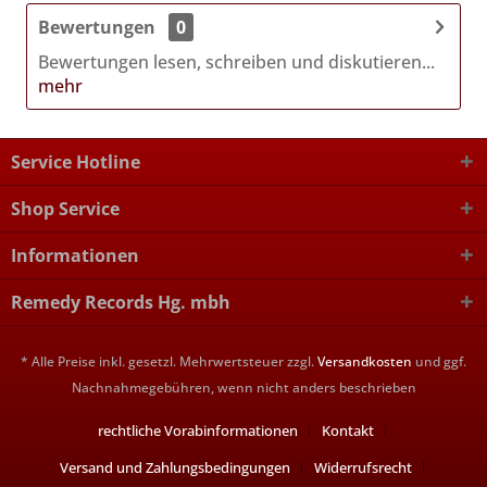
Bewertungen
0
Bewertungen lesen, schreiben und diskutieren...
mehr
Service Hotline
Shop Service
Informationen
Remedy Records Hg. mbh
* Alle Preise inkl. gesetzl. Mehrwertsteuer zzgl.
Versandkosten
und ggf.
Nachnahmegebühren, wenn nicht anders beschrieben
rechtliche Vorabinformationen
Kontakt
Versand und Zahlungsbedingungen
Widerrufsrecht