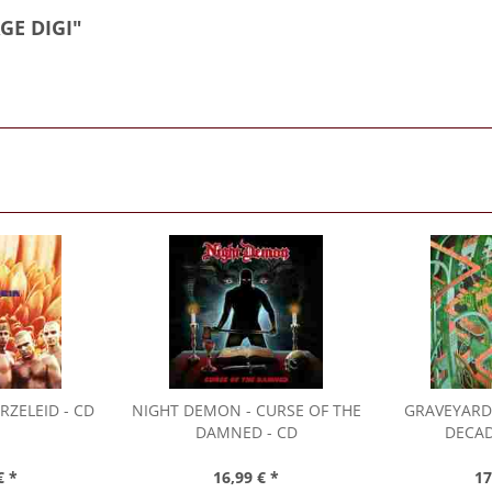
GE DIGI"
RZELEID - CD
NIGHT DEMON
- CURSE OF THE
GRAVEYARD
DAMNED - CD
DECAD
€ *
16,99 € *
17