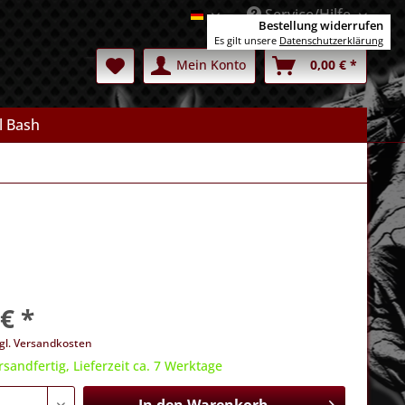
Service/Hilfe
Deutsch
Bestellung widerrufen
Es gilt unsere
Datenschutzerklärung
Mein Konto
0,00 € *
l Bash
€ *
gl. Versandkosten
rsandfertig, Lieferzeit ca. 7 Werktage