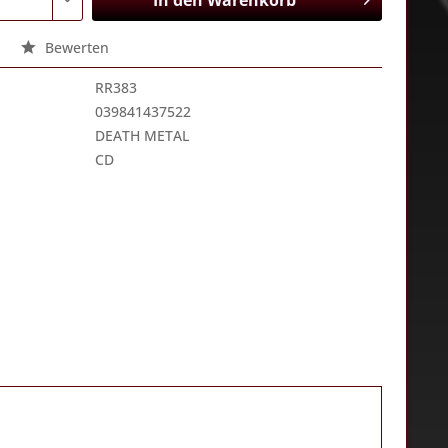
In den
Warenkorb
Bewerten
RR383
039841437522
DEATH METAL
CD