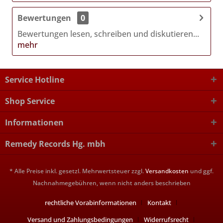
Bewertungen
0
Bewertungen lesen, schreiben und diskutieren...
mehr
Service Hotline
Shop Service
Informationen
Remedy Records Hg. mbh
* Alle Preise inkl. gesetzl. Mehrwertsteuer zzgl.
Versandkosten
und ggf.
Nachnahmegebühren, wenn nicht anders beschrieben
rechtliche Vorabinformationen
Kontakt
Versand und Zahlungsbedingungen
Widerrufsrecht