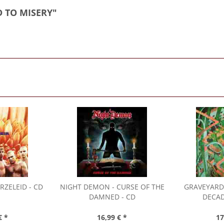
D TO MISERY"
RZELEID - CD
NIGHT DEMON
- CURSE OF THE
GRAVEYARD
DAMNED - CD
DECAD
€ *
16,99 € *
17