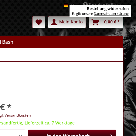
Service/Hilfe
Deutsch
Bestellung widerrufen
Es gilt unsere
Datenschutzerklärung
Mein Konto
0,00 € *
l Bash
€ *
gl. Versandkosten
rsandfertig, Lieferzeit ca. 7 Werktage