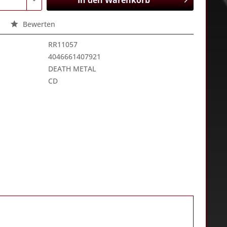
In den
Warenkorb
Bewerten
RR11057
4046661407921
DEATH METAL
CD