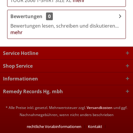
TOUR 2006 T-SHIRT SIZE XL
mehr
Bewertungen
0
Bewertungen lesen, schreiben und diskutieren...
mehr
Service Hotline
Shop Service
Informationen
Remedy Records Hg. mbh
* Alle Preise inkl. gesetzl. Mehrwertsteuer zzgl.
Versandkosten
und ggf.
Nachnahmegebühren, wenn nicht anders beschrieben
rechtliche Vorabinformationen
Kontakt