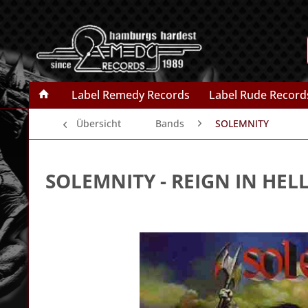
Label Remedy Records
Label Rude Record
Übersicht
Bands
SOLEMNITY
SOLEMNITY
- REIGN IN HEL