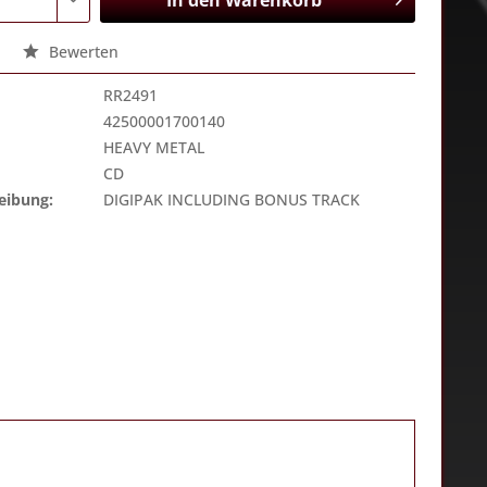
In den
Warenkorb
Bewerten
RR2491
42500001700140
HEAVY METAL
CD
eibung:
DIGIPAK INCLUDING BONUS TRACK