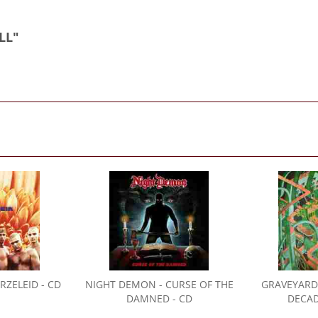
LL"
RZELEID - CD
NIGHT DEMON
- CURSE OF THE
GRAVEYARD
DAMNED - CD
DECAD