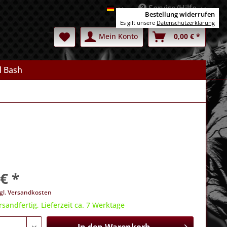
Service/Hilfe
Deutsch
Bestellung widerrufen
Es gilt unsere
Datenschutzerklärung
Mein Konto
0,00 € *
l Bash
€ *
gl. Versandkosten
rsandfertig, Lieferzeit ca. 7 Werktage