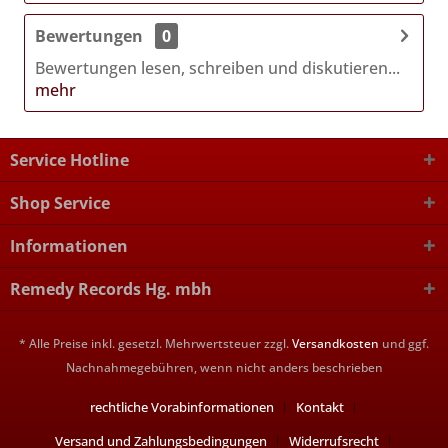
Bewertungen
0
Bewertungen lesen, schreiben und diskutieren...
mehr
Service Hotline
Shop Service
Informationen
Remedy Records Hg. mbh
* Alle Preise inkl. gesetzl. Mehrwertsteuer zzgl.
Versandkosten
und ggf.
Nachnahmegebühren, wenn nicht anders beschrieben
rechtliche Vorabinformationen
Kontakt
Versand und Zahlungsbedingungen
Widerrufsrecht