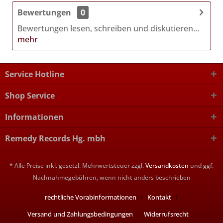
Bewertungen
0
Bewertungen lesen, schreiben und diskutieren...
mehr
Service Hotline
Shop Service
Informationen
Remedy Records Hg. mbh
* Alle Preise inkl. gesetzl. Mehrwertsteuer zzgl.
Versandkosten
und ggf.
Nachnahmegebühren, wenn nicht anders beschrieben
rechtliche Vorabinformationen
Kontakt
Versand und Zahlungsbedingungen
Widerrufsrecht