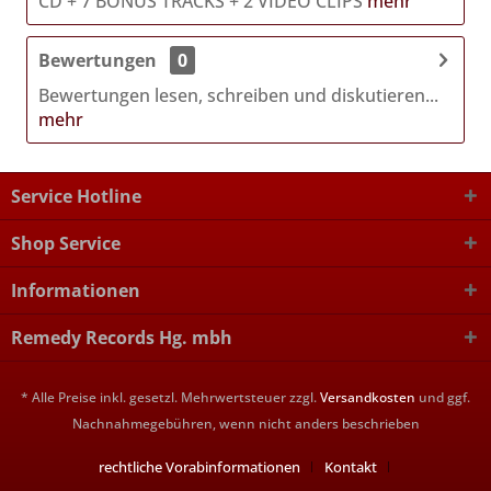
CD + 7 BONUS TRACKS + 2 VIDEO CLIPS
mehr
Bewertungen
0
Bewertungen lesen, schreiben und diskutieren...
mehr
Service Hotline
Shop Service
Informationen
Remedy Records Hg. mbh
* Alle Preise inkl. gesetzl. Mehrwertsteuer zzgl.
Versandkosten
und ggf.
Nachnahmegebühren, wenn nicht anders beschrieben
rechtliche Vorabinformationen
Kontakt