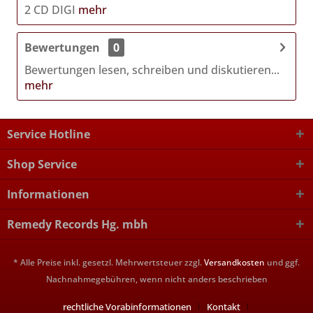
2 CD DIGI
mehr
Bewertungen
0
Bewertungen lesen, schreiben und diskutieren...
mehr
Service Hotline
Shop Service
Informationen
Remedy Records Hg. mbh
* Alle Preise inkl. gesetzl. Mehrwertsteuer zzgl.
Versandkosten
und ggf.
Nachnahmegebühren, wenn nicht anders beschrieben
rechtliche Vorabinformationen
Kontakt