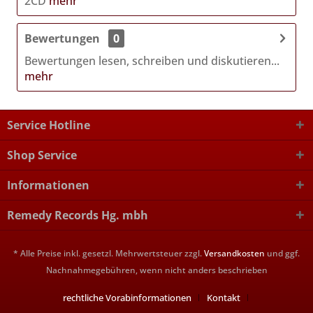
2CD
mehr
Bewertungen
0
Bewertungen lesen, schreiben und diskutieren...
mehr
Service Hotline
Shop Service
Informationen
Remedy Records Hg. mbh
* Alle Preise inkl. gesetzl. Mehrwertsteuer zzgl.
Versandkosten
und ggf.
Nachnahmegebühren, wenn nicht anders beschrieben
rechtliche Vorabinformationen
Kontakt