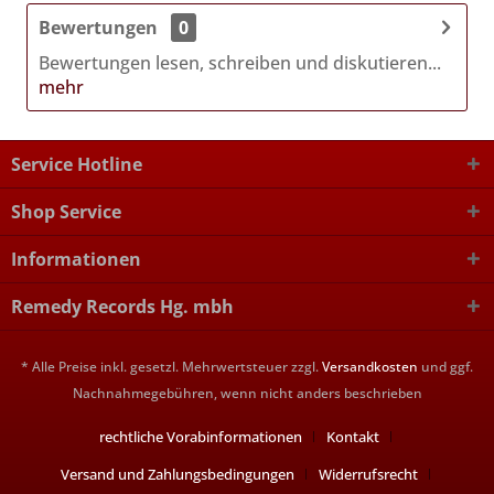
Bewertungen
0
Bewertungen lesen, schreiben und diskutieren...
mehr
Service Hotline
Shop Service
Informationen
Remedy Records Hg. mbh
* Alle Preise inkl. gesetzl. Mehrwertsteuer zzgl.
Versandkosten
und ggf.
Nachnahmegebühren, wenn nicht anders beschrieben
rechtliche Vorabinformationen
Kontakt
Versand und Zahlungsbedingungen
Widerrufsrecht