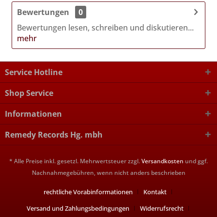
Bewertungen
0
Bewertungen lesen, schreiben und diskutieren...
mehr
Service Hotline
Shop Service
Informationen
Remedy Records Hg. mbh
* Alle Preise inkl. gesetzl. Mehrwertsteuer zzgl.
Versandkosten
und ggf.
Nachnahmegebühren, wenn nicht anders beschrieben
rechtliche Vorabinformationen
Kontakt
Versand und Zahlungsbedingungen
Widerrufsrecht