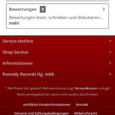
Bewertungen
0
Bewertungen lesen, schreiben und diskutieren...
mehr
Service Hotline
Shop Service
Informationen
Remedy Records Hg. mbh
* Alle Preise inkl. gesetzl. Mehrwertsteuer zzgl.
Versandkosten
und ggf.
Nachnahmegebühren, wenn nicht anders beschrieben
rechtliche Vorabinformationen
Kontakt
Versand und Zahlungsbedingungen
Widerrufsrecht