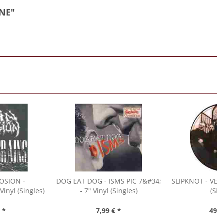
ONE"
LOSION
-
DOG EAT DOG
- ISMS PIC 7&#34;
SLIPKNOT
- VE
inyl (Singles)
- 7" Vinyl (Singles)
(S
 *
7,99 € *
49