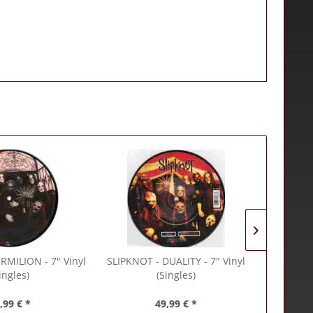
RMILION - 7" Vinyl
SLIPKNOT
- DUALITY - 7" Vinyl
SLAYER
-
ingles)
(Singles)
7"
,99 € *
49,99 € *