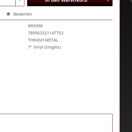
In den
Warenkorb
Bewerten
RR5998
789963321147753
THRASH METAL
7" Vinyl (Singles)