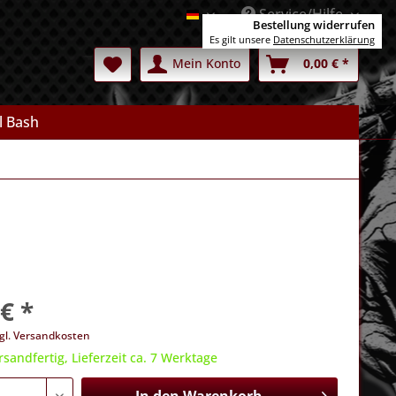
Service/Hilfe
Deutsch
Bestellung widerrufen
Es gilt unsere
Datenschutzerklärung
Mein Konto
0,00 € *
l Bash
€ *
gl. Versandkosten
rsandfertig, Lieferzeit ca. 7 Werktage