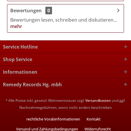
Bewertungen
0
Bewertungen lesen, schreiben und diskutieren...
mehr
Service Hotline
Shop Service
Informationen
Remedy Records Hg. mbh
* Alle Preise inkl. gesetzl. Mehrwertsteuer zzgl.
Versandkosten
und ggf.
Nachnahmegebühren, wenn nicht anders beschrieben
rechtliche Vorabinformationen
Kontakt
Versand und Zahlungsbedingungen
Widerrufsrecht