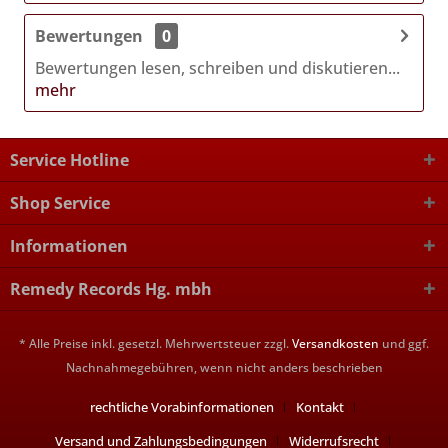
Bewertungen
0
Bewertungen lesen, schreiben und diskutieren...
mehr
Service Hotline
Shop Service
Informationen
Remedy Records Hg. mbh
* Alle Preise inkl. gesetzl. Mehrwertsteuer zzgl.
Versandkosten
und ggf.
Nachnahmegebühren, wenn nicht anders beschrieben
rechtliche Vorabinformationen
Kontakt
Versand und Zahlungsbedingungen
Widerrufsrecht